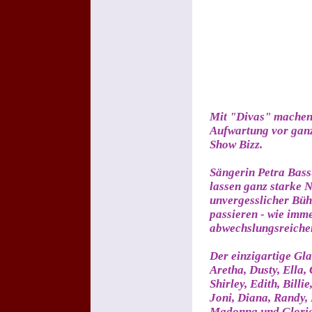
Mit "Divas" machen
Aufwartung vor gan
Show Bizz.
Sängerin Petra Bas
lassen ganz starke 
unvergesslicher Bü
passieren - wie imm
abwechslungsreiche
Der einzigartige Gl
Aretha, Dusty, Ella,
Shirley, Edith, Billi
Joni, Diana, Randy, 
Madonna und Gloria s