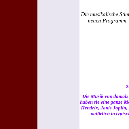
Die musikalische Sti
neuen Programm. B
2
Die Musik von damals
haben sie eine ganze M
Hendrix, Janis Joplin,
- natürlich in typi