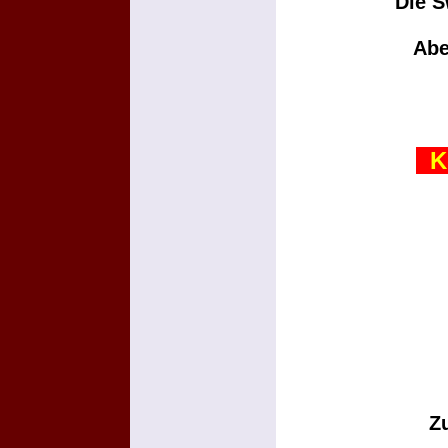
Die S
Abe
Ko
Z